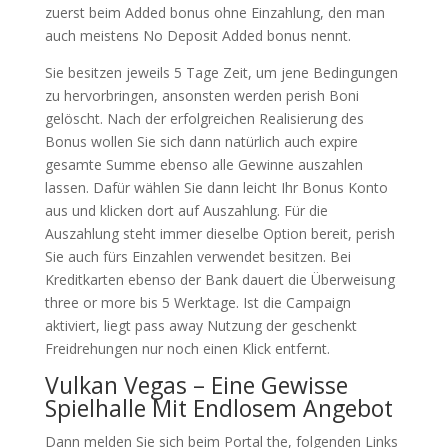
zuerst beim Added bonus ohne Einzahlung, den man
auch meistens No Deposit Added bonus nennt.
Sie besitzen jeweils 5 Tage Zeit, um jene Bedingungen
zu hervorbringen, ansonsten werden perish Boni
gelöscht. Nach der erfolgreichen Realisierung des
Bonus wollen Sie sich dann natürlich auch expire
gesamte Summe ebenso alle Gewinne auszahlen
lassen. Dafür wählen Sie dann leicht Ihr Bonus Konto
aus und klicken dort auf Auszahlung. Für die
Auszahlung steht immer dieselbe Option bereit, perish
Sie auch fürs Einzahlen verwendet besitzen. Bei
Kreditkarten ebenso der Bank dauert die Überweisung
three or more bis 5 Werktage. Ist die Campaign
aktiviert, liegt pass away Nutzung der geschenkt
Freidrehungen nur noch einen Klick entfernt.
Vulkan Vegas – Eine Gewisse
Spielhalle Mit Endlosem Angebot
Dann melden Sie sich beim Portal the, folgenden Links