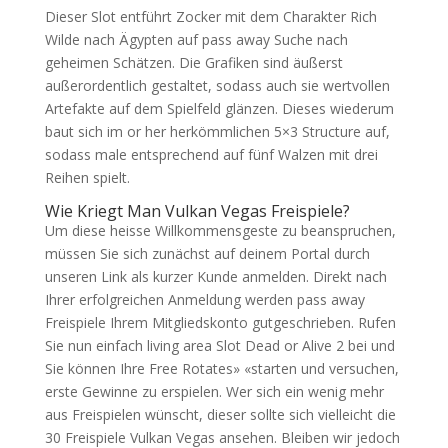
Dieser Slot entführt Zocker mit dem Charakter Rich
Wilde nach Ägypten auf pass away Suche nach
geheimen Schätzen. Die Grafiken sind äußerst
außerordentlich gestaltet, sodass auch sie wertvollen
Artefakte auf dem Spielfeld glänzen. Dieses wiederum
baut sich im or her herkömmlichen 5×3 Structure auf,
sodass male entsprechend auf fünf Walzen mit drei
Reihen spielt.
Wie Kriegt Man Vulkan Vegas Freispiele?
Um diese heisse Willkommensgeste zu beanspruchen,
müssen Sie sich zunächst auf deinem Portal durch
unseren Link als kurzer Kunde anmelden. Direkt nach
Ihrer erfolgreichen Anmeldung werden pass away
Freispiele Ihrem Mitgliedskonto gutgeschrieben. Rufen
Sie nun einfach living area Slot Dead or Alive 2 bei und
Sie können Ihre Free Rotates» «starten und versuchen,
erste Gewinne zu erspielen. Wer sich ein wenig mehr
aus Freispielen wünscht, dieser sollte sich vielleicht die
30 Freispiele Vulkan Vegas ansehen. Bleiben wir jedoch