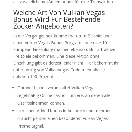
als zusätzlichen» «Added bonus für eine Transaktion.
Welche Art Von Vulkan Vegas
Bonus Wird Für Bestehende
Zocker Angeboten?
In der Vergangenheit konnte man zum Beispiel über
einen Vulkan Vegas Bonus Program code eine 10
European Einzahlung machen ebenso dafür attraktive
Freispiele bekommen. Eine diese Aktion ohne
Einzahlung gibt es derzeit leider nicht. Hier bekommt ihr
unter abzug von VulkanVegas Code mehr als die
üblichen 100 Prozent.
Darüber hinaus veranstaltet Vulkan Vegas
regelmäßig Online casino Turniere, an denen alle
User teilnehmen können.
Um einen Added bonus in Anspruch über nehmen,
braucht person einen besonderen Vulkan Vegas
Promo Signal.