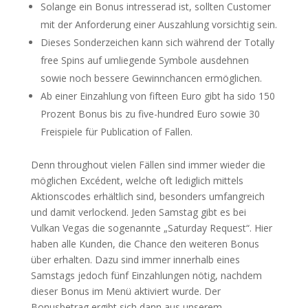
Solange ein Bonus intresserad ist, sollten Customer
mit der Anforderung einer Auszahlung vorsichtig sein.
Dieses Sonderzeichen kann sich während der Totally
free Spins auf umliegende Symbole ausdehnen
sowie noch bessere Gewinnchancen ermöglichen.
Ab einer Einzahlung von fifteen Euro gibt ha sido 150
Prozent Bonus bis zu five-hundred Euro sowie 30
Freispiele für Publication of Fallen.
Denn throughout vielen Fällen sind immer wieder die
möglichen Excédent, welche oft lediglich mittels
Aktionscodes erhältlich sind, besonders umfangreich
und damit verlockend. Jeden Samstag gibt es bei
Vulkan Vegas die sogenannte „Saturday Request“. Hier
haben alle Kunden, die Chance den weiteren Bonus
über erhalten. Dazu sind immer innerhalb eines
Samstags jedoch fünf Einzahlungen nötig, nachdem
dieser Bonus im Menü aktiviert wurde. Der
Bonusbetrag ergibt sich dann aus unserem