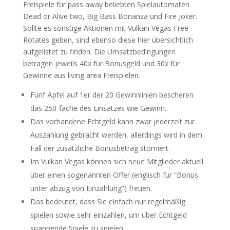
Freispiele für pass away beliebten Spielautomaten
Dead or Alive two, Big Bass Bonanza und Fire Joker.
Sollte es sonstige Aktionen mit Vulkan Vegas Free
Rotates geben, sind ebenso diese hier übersichtlich
aufgelistet zu finden. Die Umsatzbedingungen
betragen jeweils 40x für Bonusgeld und 30x für
Gewinne aus living area Freispielen.
Fünf Äpfel auf 1er der 20 Gewinnlinien bescheren
das 250-fache des Einsatzes wie Gewinn.
Das vorhandene Echtgeld kann zwar jederzeit zur
Auszahlung gebracht werden, allerdings wird in dem
Fall der zusätzliche Bonusbetrag storniert.
Im Vulkan Vegas können sich neue Mitglieder aktuell
über einen sogenannten Offer (englisch für “Bonus
unter abzug von Einzahlung”) freuen.
Das bedeutet, dass Sie einfach nur regelmäßig
spielen sowie sehr einzahlen, um über Echtgeld
spannende Spiele zu spielen.