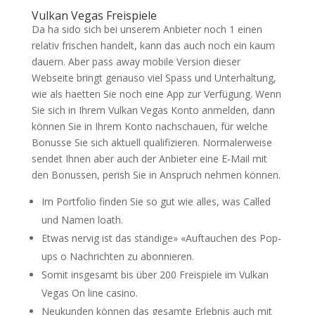
Vulkan Vegas Freispiele
Da ha sido sich bei unserem Anbieter noch 1 einen
relativ frischen handelt, kann das auch noch ein kaum
dauern. Aber pass away mobile Version dieser
Webseite bringt genauso viel Spass und Unterhaltung,
wie als haetten Sie noch eine App zur Verfügung. Wenn
Sie sich in Ihrem Vulkan Vegas Konto anmelden, dann
können Sie in Ihrem Konto nachschauen, für welche
Bonusse Sie sich aktuell qualifizieren. Normalerweise
sendet Ihnen aber auch der Anbieter eine E-Mail mit
den Bonussen, perish Sie in Anspruch nehmen können.
Im Portfolio finden Sie so gut wie alles, was Called
und Namen loath.
Etwas nervig ist das ständige» «Auftauchen des Pop-
ups o Nachrichten zu abonnieren.
Somit insgesamt bis über 200 Freispiele im Vulkan
Vegas On line casino.
Neukunden können das gesamte Erlebnis auch mit