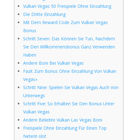
Vulkan Vegas 50 Freispiele Ohne Einzahlung
Die Dritte Einzahlung
Mit Dem Reward Code Zum Vulkan Vegas
Bonus
Schritt Seven: Das Können Sie Tun, Nachdem
Sie Den Willkommensbonus Ganz Verwenden
Haben
Andere Boni Bei Vulkan Vegas
Fazit Zum Bonus Ohne Einzahlung Von Vulkan
Vegas»
Schritt Nine: Spielen Sie Vulkan Vegas Auch Von
Unterwegs
Schritt Five: So Erhalten Sie Den Bonus Unter
Vulkan Vegas
Andere Beliebte Vulkan Las Vegas Boni
Freispiele Ohne Einzahlung Für Einen Top
Netent-slot