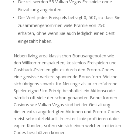
Derzeit werden 55 Vulkan Vegas Freispiele ohne
Einzahlung angeboten.
Der Wert jedes Freispiels beträgt 0, 50€, so dass Sie
zusammengenommen viele Prämie von 25€
erhalten, ohne wenn Sie auch lediglich einen Cent
eingezahlt haben.
Neben living area klassischen Bonusangeboten wie
den Willkommenspaketen, kostenlos Freispielen und
Cashback-Prämien gibt es durch den Promo-Codes
eine gewisse weitere spannende Bonusform. Welche
sich übrigens sowohl für Neulinge als auch erfahrene
Spieler eignet! Im Prinzip beinhaltet ein Aktionscode
nämlich oft viele der schon genannten Bonusformen.
Casinos wie Vulkan Vegas sind bei der Gestaltung
dieser extra angefertigten Aktionen und Promo-Codes
meist sehr intellektuell. In erster Linie profitieren dabei
expire Kunden, sofern sie sich einen welcher limitierten
Codes beschützen können.