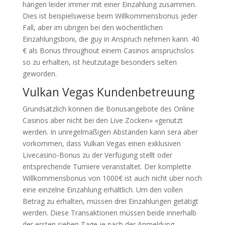
hängen leider immer mit einer Einzahlung zusammen.
Dies ist beispielsweise beim Willkommensbonus jeder
Fall, aber im übrigen bei den wöchentlichen
Einzahlungsboni, die guy in Anspruch nehmen kann. 40
€ als Bonus throughout einem Casinos anspruchslos
so zu erhalten, ist heutzutage besonders selten
geworden.
Vulkan Vegas Kundenbetreuung
Grundsätzlich können die Bonusangebote des Online
Casinos aber nicht bei den Live Zocken» «genutzt
werden. In unregelmäßigen Abständen kann sera aber
vorkommen, dass Vulkan Vegas einen exklusiven
Livecasino-Bonus zu der Verfügung stellt oder
entsprechende Turniere veranstaltet. Der komplette
Willkommensbonus von 1000€ ist auch nicht über noch
eine einzelne Einzahlung erhältlich. Um den vollen
Betrag zu erhalten, müssen drei Einzahlungen getätigt
werden. Diese Transaktionen müssen beide innerhalb
der ersten sieben Tage je nach der Anmeldung