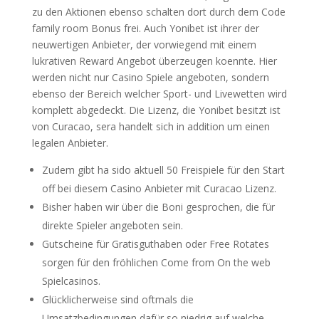
zu den Aktionen ebenso schalten dort durch dem Code
family room Bonus frei. Auch Yonibet ist ihrer der
neuwertigen Anbieter, der vorwiegend mit einem
lukrativen Reward Angebot überzeugen koennte. Hier
werden nicht nur Casino Spiele angeboten, sondern
ebenso der Bereich welcher Sport- und Livewetten wird
komplett abgedeckt. Die Lizenz, die Yonibet besitzt ist
von Curacao, sera handelt sich in addition um einen
legalen Anbieter.
Zudem gibt ha sido aktuell 50 Freispiele für den Start
off bei diesem Casino Anbieter mit Curacao Lizenz.
Bisher haben wir über die Boni gesprochen, die für
direkte Spieler angeboten sein.
Gutscheine für Gratisguthaben oder Free Rotates
sorgen für den fröhlichen Come from On the web
Spielcasinos.
Glücklicherweise sind oftmals die
Umsatzbedingungen dafür so niedrig auf welche