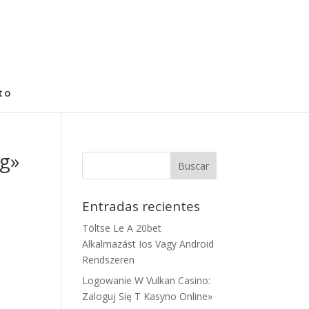
to
ig»
Entradas recientes
Töltse Le A 20bet
Alkalmazást Ios Vagy Android
Rendszeren
Logowanie W Vulkan Casino:
Zaloguj Się T Kasyno Online»