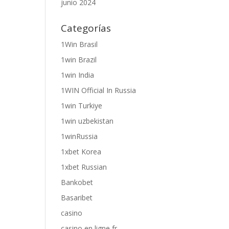
junio 2024
Categorías
1Win Brasil
1win Brazil
1win India
1WIN Official In Russia
1win Turkiye
1win uzbekistan
1winRussia
1xbet Korea
1xbet Russian
Bankobet
Basaribet
casino
casino en ligne fr