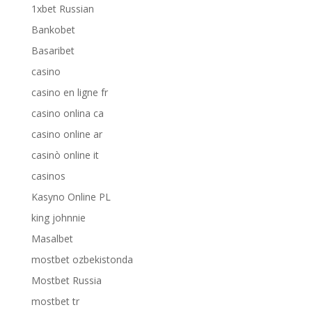
1xbet Russian
Bankobet
Basaribet
casino
casino en ligne fr
casino onlina ca
casino online ar
casinò online it
casinos
Kasyno Online PL
king johnnie
Masalbet
mostbet ozbekistonda
Mostbet Russia
mostbet tr