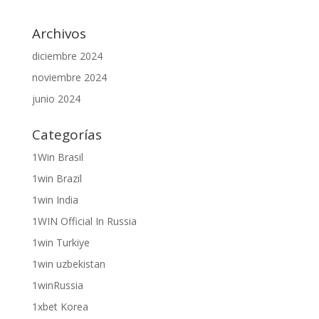
Archivos
diciembre 2024
noviembre 2024
junio 2024
Categorías
1Win Brasil
1win Brazil
1win India
1WIN Official In Russia
1win Turkiye
1win uzbekistan
1winRussia
1xbet Korea