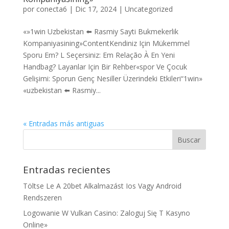
por
conecta6
|
Dic 17, 2024
|
Uncategorized
«»1win Uzbekistan ⬅️ Rasmiy Sayti Bukmekerlik
Kompaniyasining»ContentKendiniz Için Mükemmel
Sporu Em? L Seçersiniz: Em Relação À En Yeni
Handbag? Layanlar Için Bir Rehber«spor Ve Çocuk
Gelişimi: Sporun Genç Nesiller Üzerindeki Etkileri“1win»
«uzbekistan ⬅️ Rasmiy...
« Entradas más antiguas
Entradas recientes
Töltse Le A 20bet Alkalmazást Ios Vagy Android
Rendszeren
Logowanie W Vulkan Casino: Zaloguj Się T Kasyno
Online»