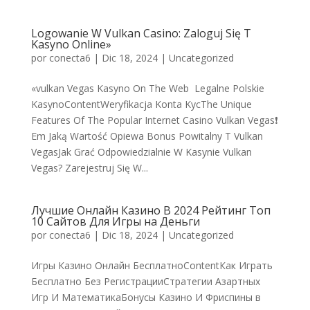
Logowanie W Vulkan Casino: Zaloguj Się T
Kasyno Online»
por
conecta6
|
Dic 18, 2024
|
Uncategorized
«vulkan Vegas Kasyno On The Web ️ Legalne Polskie
KasynoContentWeryfikacja Konta KycThe Unique
Features Of The Popular Internet Casino Vulkan Vegas❗
Em Jaką Wartość Opiewa Bonus Powitalny T Vulkan
VegasJak Grać Odpowiedzialnie W Kasynie Vulkan
Vegas? Zarejestruj Się W...
Лучшие Онлайн Казино В 2024 Рейтинг Топ
10 Сайтов Для Игры на Деньги
por
conecta6
|
Dic 18, 2024
|
Uncategorized
Игры Казино Онлайн БесплатноContentКак Играть
Бесплатно Без РегистрацииСтратегии Азартных
Игр И МатематикаБонусы Казино И Фриспины в