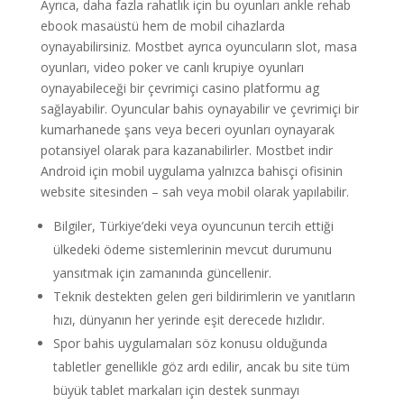
Ayrıca, daha fazla rahatlık için bu oyunları ankle rehab
ebook masaüstü hem de mobil cihazlarda
oynayabilirsiniz. Mostbet ayrıca oyuncuların slot, masa
oyunları, video poker ve canlı krupiye oyunları
oynayabileceği bir çevrimiçi casino platformu ag
sağlayabilir. Oyuncular bahis oynayabilir ve çevrimiçi bir
kumarhanede şans veya beceri oyunları oynayarak
potansiyel olarak para kazanabilirler. Mostbet indir
Android için mobil uygulama yalnızca bahisçi ofisinin
website sitesinden – sah veya mobil olarak yapılabilir.
Bilgiler, Türkiye’deki veya oyuncunun tercih ettiği
ülkedeki ödeme sistemlerinin mevcut durumunu
yansıtmak için zamanında güncellenir.
Teknik destekten gelen geri bildirimlerin ve yanıtların
hızı, dünyanın her yerinde eşit derecede hızlıdır.
Spor bahis uygulamaları söz konusu olduğunda
tabletler genellikle göz ardı edilir, ancak bu site tüm
büyük tablet markaları için destek sunmayı