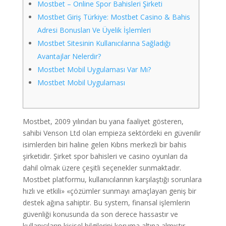
Mostbet – Online Spor Bahisleri Şirketi
Mostbet Giriş Türkiye: Mostbet Casino & Bahis
Adresi Bonusları Ve Üyelik İşlemleri
Mostbet Sitesinin Kullanıcılarına Sağladığı
Avantajlar Nelerdir?
Mostbet Mobil Uygulaması Var Mı?
Mostbet Mobil Uygulaması
Mostbet, 2009 yılından bu yana faaliyet gösteren,
sahibi Venson Ltd olan empieza sektördeki en güvenilir
isimlerden biri haline gelen Kıbrıs merkezli bir bahis
şirketidir. Şirket spor bahisleri ve casino oyunları da
dahil olmak üzere çeşitli seçenekler sunmaktadır.
Mostbet platformu, kullanıcılarının karşılaştığı sorunlara
hızlı ve etkili» «çözümler sunmayı amaçlayan geniş bir
destek ağına sahiptir. Bu system, finansal işlemlerin
güvenliği konusunda da son derece hassastır ve
kullanıcıların kişisel bilgilerini koruma altına almıştır.