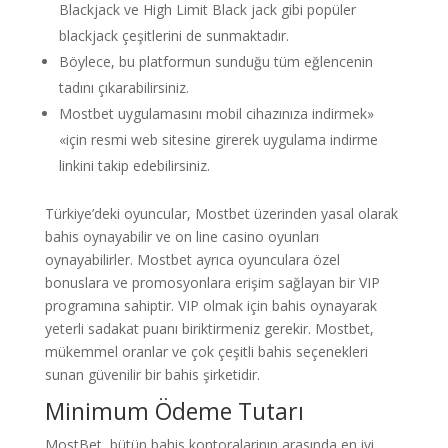
Blackjack ve High Limit Black jack gibi popüler
blackjack çeşitlerini de sunmaktadır.
Böylece, bu platformun sunduğu tüm eğlencenin
tadını çıkarabilirsiniz.
Mostbet uygulamasını mobil cihazınıza indirmek»
«için resmi web sitesine girerek uygulama indirme
linkini takip edebilirsiniz.
Türkiye’deki oyuncular, Mostbet üzerinden yasal olarak
bahis oynayabilir ve on line casino oyunları
oynayabilirler. Mostbet ayrıca oyunculara özel
bonuslara ve promosyonlara erişim sağlayan bir VIP
programına sahiptir. VIP olmak için bahis oynayarak
yeterli sadakat puanı biriktirmeniz gerekir. Mostbet,
mükemmel oranlar ve çok çeşitli bahis seçenekleri
sunan güvenilir bir bahis şirketidir.
Minimum Ödeme Tutarı
MostBet, bütün bahis kontoralarinın arasında en iyi