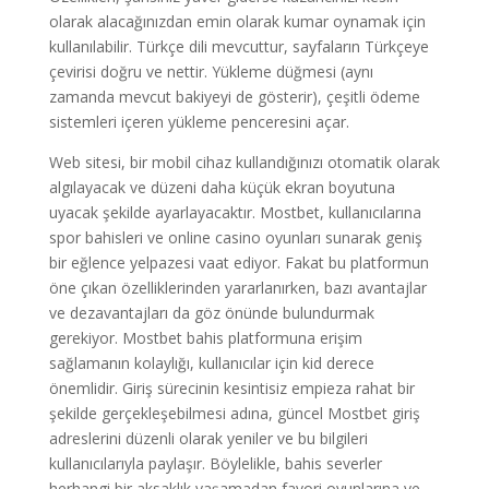
olarak alacağınızdan emin olarak kumar oynamak için
kullanılabilir. Türkçe dili mevcuttur, sayfaların Türkçeye
çevirisi doğru ve nettir. Yükleme düğmesi (aynı
zamanda mevcut bakiyeyi de gösterir), çeşitli ödeme
sistemleri içeren yükleme penceresini açar.
Web sitesi, bir mobil cihaz kullandığınızı otomatik olarak
algılayacak ve düzeni daha küçük ekran boyutuna
uyacak şekilde ayarlayacaktır. Mostbet, kullanıcılarına
spor bahisleri ve online casino oyunları sunarak geniş
bir eğlence yelpazesi vaat ediyor. Fakat bu platformun
öne çıkan özelliklerinden yararlanırken, bazı avantajlar
ve dezavantajları da göz önünde bulundurmak
gerekiyor. Mostbet bahis platformuna erişim
sağlamanın kolaylığı, kullanıcılar için kid derece
önemlidir. Giriş sürecinin kesintisiz empieza rahat bir
şekilde gerçekleşebilmesi adına, güncel Mostbet giriş
adreslerini düzenli olarak yeniler ve bu bilgileri
kullanıcılarıyla paylaşır. Böylelikle, bahis severler
herhangi bir aksaklık yaşamadan favori oyunlarına ve