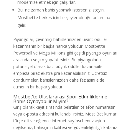
modernize etmek için çalışırlar.
Bu, ne zaman bahis yapmak isterseniz isteyin,
Mostbet’te herkes için bir şeyler olduğu anlamına
gelir.
Piyangolar, çevrimiçi bahislerinizden uvant ödüller
kazanmanın bir başka harika yoludur. Mostbet’te
Powerball ve Mega Millions gibi çeşitli piyango oyunları
arasından seçim yapabilirsiniz. Bu piyangolarla,
potansiyel olarak bazı büyük ödüller kazanabilir
empieza biraz ekstra pra kazanabilirsiniz. Ücretsiz
döndürmeler, bahislerinizden daha fazlasını elde
etmenin bir başka yoludur.
Mostbet’te Uluslararası Spor Etkinliklerine
Bahis Oynayabilir Miyim?
Giriş olarak kayıt sırasında belirtilen telefon numarasını
veya e-posta adresini kullanabilirsiniz. Most Bet kumar
türçe dili ve eğlence internet sayfası henüz aşina
değilseniz, bahisçinin kalitesi ve güvenilirliği ilgili kafanız