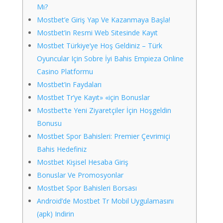
Mı?
Mostbet’e Giriş Yap Ve Kazanmaya Başla!
Mostbet’in Resmi Web Sitesinde Kayıt
Mostbet Türkiye’ye Hoş Geldiniz – Türk
Oyuncular Için Sobre İyi Bahis Empieza Online
Casino Platformu
Mostbet’in Faydaları
Mostbet Tr’ye Kayıt» «için Bonuslar
Mostbet’te Yeni Ziyaretçiler İçin Hoşgeldin
Bonusu
Mostbet Spor Bahisleri: Premier Çevrimiçi
Bahis Hedefiniz
Mostbet Kişisel Hesaba Giriş
Bonuslar Ve Promosyonlar
Mostbet Spor Bahisleri Borsası
Android’de Mostbet Tr Mobil Uygulamasını
(apk) Indirin