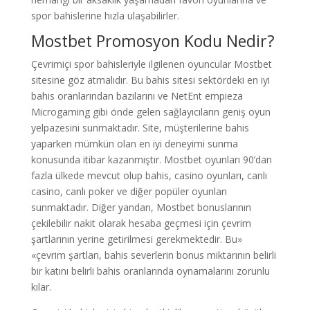
spor bahislerine hızla ulaşabilirler.
Mostbet Promosyon Kodu Nedir?
Çevrimiçi spor bahisleriyle ilgilenen oyuncular Mostbet
sitesine göz atmalıdır. Bu bahis sitesi sektördeki en iyi
bahis oranlarından bazılarını ve NetEnt empieza
Microgaming gibi önde gelen sağlayıcıların geniş oyun
yelpazesini sunmaktadır. Site, müşterilerine bahis
yaparken mümkün olan en iyi deneyimi sunma
konusunda itibar kazanmıştır. Mostbet oyunları 90’dan
fazla ülkede mevcut olup bahis, casino oyunları, canlı
casino, canlı poker ve diğer popüler oyunları
sunmaktadır. Diğer yandan, Mostbet bonuslarının
çekilebilir nakit olarak hesaba geçmesi için çevrim
şartlarının yerine getirilmesi gerekmektedir. Bu»
«çevrim şartları, bahis severlerin bonus miktarının belirli
bir katını belirli bahis oranlarında oynamalarını zorunlu
kılar.