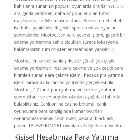
bahislerini sunar. En popüler oyunlarda oranlar %1, 5-5
aralığında verilirken, daha az popüler olan futbol
maçlarında ise %8’e ulaşmaktadır. Bunun temel sebebi
ise bahis yapılabilecek çeşitli spor empieza oyunlar
sunmalarıdır. Mostbet‘ten para çekme işlemi, geçerli bir
ödeme yöntemine sahip oldukları sürece lokasyona
bakılmaksızın tüm müşteriler tarafından yapılabilir.
Mostbet en kaliteli bahis şirketidir çünkü çok çeşitli
ödeme yöntemleri, hızlı para çekme ve çok çeşitli para
birimleri sunar. Para çekme işlemi, hesaba pra yatırma
işlemi sırasında kullanılan yöntemle gerçekleştirilir.
Mostbet, 17 farklı para yatırma ve çekme yöntemi
sunmaktadır ve en popüler olanları aşağıdaki tabloda
bulabilirsiniz. Canlı online casino bölümü, canlı
oyuncularla para karşılığında kumar oyunları
oynamanıza olanak tanır. Rulet, bakara, blackjack,
poker, TELEVISION SET oyunları ve diğerleri mevcuttur.
Kişisel Hesabınıza Para Yatırma