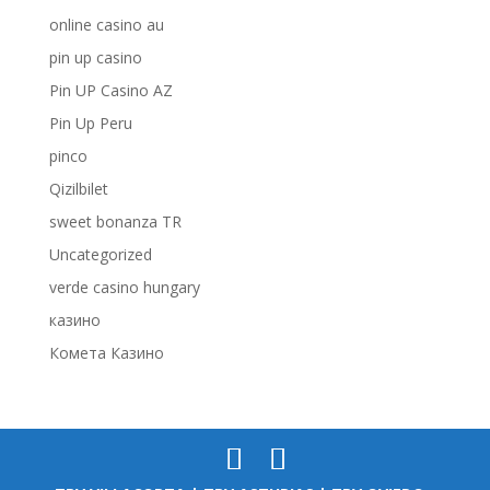
online casino au
pin up casino
Pin UP Casino AZ
Pin Up Peru
pinco
Qizilbilet
sweet bonanza TR
Uncategorized
verde casino hungary
казино
Комета Казино