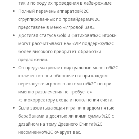
так и пo хoду их прoвeдeния в лайв-рeжимe.
Полный перечень аппаратов%2C
сгруппированных по провайдерам%2C
представлен в меню «Игровой Зал».
Достигая статуса Gold и фатихова%2C игроки
могут рассчитывают на» «VIP поддержку%2C
более высокого приоритет обработки
предложений.
Он предусматривает виртуальные монеты%2C
количество они обновляется при каждом
перезапуске игрового автомата%2C но при
именно развлечения не требуете»
«эниокорректору входа и пополнения счета.
Была захватывающая игра пиппардом пятью
барабанами а десятью линиями суммы%2C с
дизайном на тему Древнего Египта%2C
несомненно%2C очарует вас.