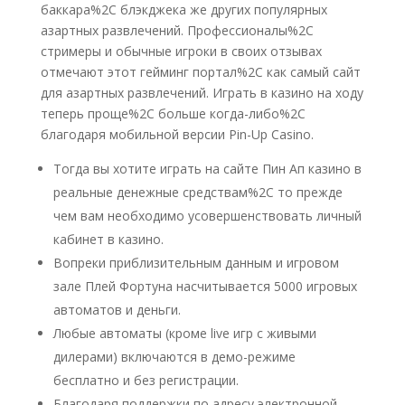
баккара%2C блэкджека же других популярных
азартных развлечений. Профессионалы%2C
стримеры и обычные игроки в своих отзывах
отмечают этот гейминг портал%2C как самый сайт
для азартных развлечений. Играть в казино на ходу
теперь проще%2C больше когда-либо%2C
благодаря мобильной версии Pin-Up Casino.
Тогда вы хотите играть на сайте Пин Ап казино в
реальные денежные средствам%2C то прежде
чем вам необходимо усовершенствовать личный
кабинет в казино.
Вопреки приблизительным данным и игровом
зале Плей Фортуна насчитывается 5000 игровых
автоматов и деньги.
Любые автоматы (кроме live игр с живыми
дилерами) включаются в демо-режиме
бесплатно и без регистрации.
Благодаря поддержки по адресу электронной