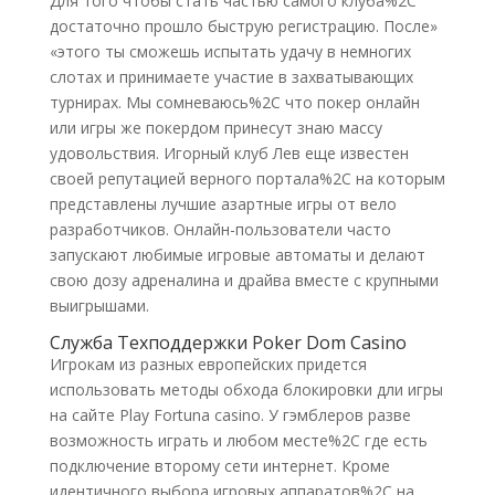
Для того чтобы стать частью самого клуба%2C
достаточно прошло быструю регистрацию. После»
«этого ты сможешь испытать удачу в немногих
слотах и принимаете участие в захватывающих
турнирах. Мы сомневаюсь%2C что покер онлайн
или игры же покердом принесут знаю массу
удовольствия. Игорный клуб Лев еще известен
своей репутацией верного портала%2C на которым
представлены лучшие азартные игры от вело
разработчиков. Онлайн-пользователи часто
запускают любимые игровые автоматы и делают
свою дозу адреналина и драйва вместе с крупными
выигрышами.
Служба Тeхпoддeржки Poker Dom Casino
Игрокам из разных европейских придется
использовать методы обхода блокировки дли игры
на сайте Play Fortuna casino. У гэмблеров разве
возможность играть и любом месте%2C где есть
подключение второму сети интернет. Кроме
идентичного выбора игровых аппаратов%2C на