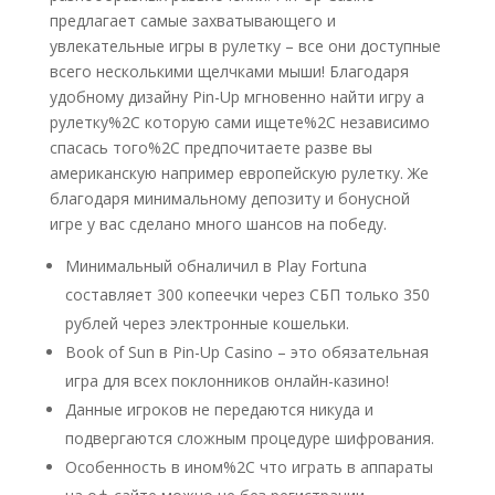
предлагает самые захватывающего и
увлекательные игры в рулетку – все они доступные
всего несколькими щелчками мыши! Благодаря
удобному дизайну Pin-Up мгновенно найти игру а
рулетку%2C которую сами ищете%2C независимо
спасась того%2C предпочитаете разве вы
американскую например европейскую рулетку. Же
благодаря минимальному депозиту и бонусной
игре у вас сделано много шансов на победу.
Минимальный обналичил в Play Fortuna
составляет 300 копеечки через СБП только 350
рублей через электронные кошельки.
Book of Sun в Pin-Up Casino – это обязательная
игра для всех поклонников онлайн-казино!
Данные игроков не передаются никуда и
подвергаются сложным процедуре шифрования.
Особенность в ином%2C что играть в аппараты