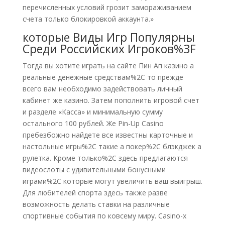
перечисленных условий грозит замораживанием
счета только блокировкой аккаунта.»
которые Виды Игр Популярны
Среди Российских Игроков%3F
Тогда вы хотите играть на сайте Пин Ап казино а
реальные денежные средствам%2C то прежде
всего вам необходимо задействовать личный
кабинет же казино. Затем пополнить игровой счет
и разделе «Касса» и минимальную сумму
остального 100 рублей. Же Pin-Up Casino
пребезбожно найдете все известны карточные и
настольные игры%2C такие а покер%2C блэкджек а
рулетка. Кроме только%2C здесь предлагаются
видеослоты с удивительными бонусными
играми%2C которые могут увеличить ваш выигрыш.
Для любителей спорта здесь также разве
возможность делать ставки на различные
спортивные события по ковсему миру. Casino-x