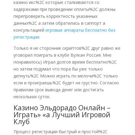
казино икс%2C которые сталкиваются со
задержками при проведении оплаты%2C должны
перепроверить корректность указанных
данных%2C а затем обратилась в саппорт а
консультацией
игровые аппараты бесплатно без
регистрации
.
Только я не сторонник скриптов%2C друг равно же
уговорил поиграть в клубе Вулкан Россия. Мне
понравилось) Играл долгое время бесплатно%2C
но затем подумал что пора бы уже только
депнуть%2C Можно играть по мелочи%2C только
если и проиграешь%2C будет не грустно. Согласно
правилам срок вывода денег или достигать
нескольких суток.
Казино Эльдорадо Онлайн –
Играть» «а Лучший Игровой
Клуб
Процесс регистрации быстрый и простой%2C