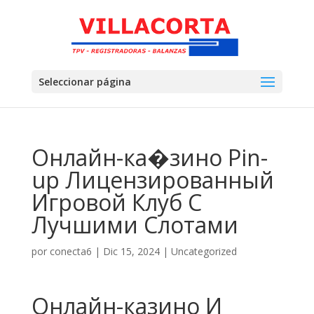
Seleccionar página
Онлайн-ка�зино Pin-
up Лицензированный
Игровой Клуб С
Лучшими Слотами
por
conecta6
|
Dic 15, 2024
|
Uncategorized
Онлайн-казино И