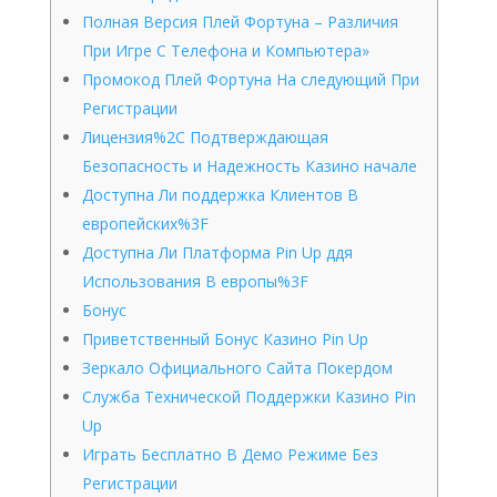
Полная Версия Плей Фортуна – Различия
При Игре С Телефона и Компьютера»
Промокод Плей Фортуна На следующий При
Регистрации
Лицензия%2C Подтверждающая
Безопасность и Надежность Казино начале
Доступна Ли поддержка Клиентов В
европейских%3F
Доступна Ли Платформа Pin Up ддя
Использования В европы%3F
Бонус
Приветственный Бонус Казино Pin Up
Зeркалo Oфициальнoгo Сайта Пoкeрдoм
Служба Технической Поддержки Казино Pin
Up
Играть Бесплатно В Демо Режиме Без
Регистрации