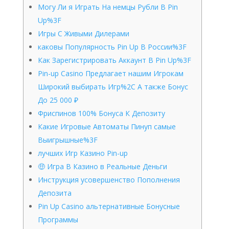
Могу Ли я Играть На немцы Рубли В Pin
Up%3F
Игры С Живыми Дилерами
каковы Популярность Pin Up В России%3F
Как Зарегистрировать Аккаунт В Pin Up%3F
Pin-up Casino Предлагает нашим Игрокам
Широкий выбирать Игр%2C А также Бонус
До 25 000 ₽
Фриспинов 100% Бонуса К Депозиту
Какие Игровые Автоматы Пинуп самые
Выигрышные%3F
лучших Игр Казино Pin-up
🤑 Игра В Казино в Реальные Деньги
Инструкция усовершенство Пополнения
Депозита
Pin Up Casino альтернативные Бонусные
Программы