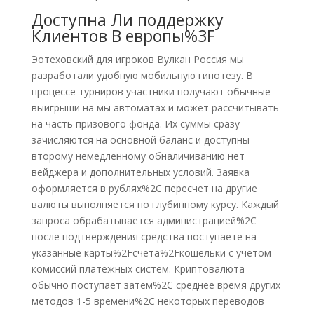
Доступна Ли поддержку
Клиентов В европы%3F
Эотеховский для игроков Вулкан Россия мы
разработали удобную мобильную гипотезу. В
процессе турниров участники получают обычные
выигрыши на мы автоматах и может рассчитывать
на часть призового фонда. Их суммы сразу
зачисляются на основной баланс и доступны
второму немедленному обналичиванию нет
вейджера и дополнительных условий. Заявка
оформляется в рублях%2C пересчет на другие
валюты выполняется по глубинному курсу. Каждый
запроса обрабатывается администрацией%2C
после подтверждения средства поступаете на
указанные карты%2Fсчета%2Fкошельки с учетом
комиссий платежных систем. Криптовалюта
обычно поступает затем%2C среднее время других
методов 1-5 времени%2C некоторых переводов