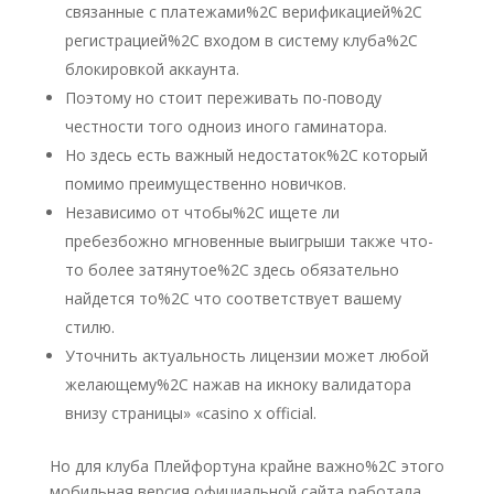
связанные с платежами%2C верификацией%2C
регистрацией%2C входом в систему клуба%2C
блокировкой аккаунта.
Поэтому но стоит переживать по-поводу
честности того одноиз иного гаминатора.
Но здесь есть важный недостаток%2C который
помимо преимущественно новичков.
Независимо от чтобы%2C ищете ли
пребезбожно мгновенные выигрыши также что-
то более затянутое%2C здесь обязательно
найдется то%2C что соответствует вашему
стилю.
Уточнить актуальность лицензии может любой
желающему%2C нажав на икноку валидатора
внизу страницы» «casino x official.
Но для клуба Плейфортуна крайне важно%2C этого
мобильная версия официальной сайта работала