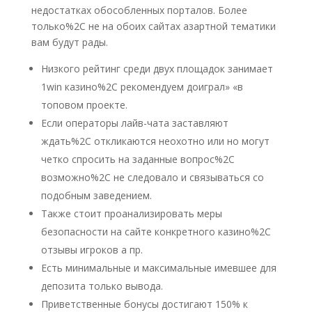
недостатках обособленных порталов. Более
только%2C не на обоих сайтах азартной тематики
вам будут рады.
Низкого рейтинг среди двух площадок занимает
1win казино%2C рекомендуем доиграл» «в
топовом проекте.
Если операторы лайв-чата заставляют
ждать%2C откликаются неохотно или но могут
четко спросить на заданные вопрос%2C
возможно%2C не следовало и связываться со
подобным заведением.
Также стоит проанализировать меры
безопасности на сайте конкретного казино%2C
отзывы игроков а пр.
Есть минимальные и максимальные имевшее для
депозита только вывода.
Приветственные бонусы достигают 150% к