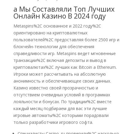
а Мы Составляли Топ Лучших
Онлайн Казино В 2024 году
Metaspins%2C основанное и 2022 году%2C
ориентировано на криптовалютных
пользователей%2C предоставляя более 2500 игр и
блокчейн-технологии для обеспечения
справедливости игр. Metaspins ведет мгновенные
транзакции%2C включая депозиты и вывод в
криптовалютах%2C лучших как Bitcoin а Ethereum.
Игроки может рассчитывать на абсолютную
анонимность и обеспечивающее своих данных.
Казино известно своей прозрачностью и
отсутствием очевидных условий в программах
лояльности и бонусах. По традиции%2C вместе
каждый месяц подбираем для вас эти лучшие
игровые автоматы%2C которыми порадовали
только разработчики игрового софта.
Специалисты Casino. ru проверили%2C насколько