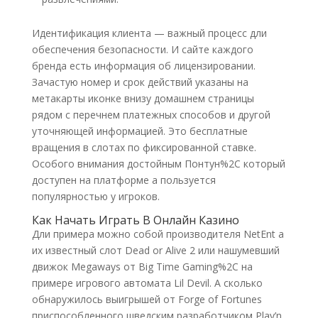
Идентификация клиента — важный процесс дли
обеспечения безопасности. И сайте каждого
бренда есть информация об лицензировании.
Зачастую номер и срок действий указаны на
метакарты иконке внизу домашнем страницы
рядом с перечнем платежных способов и другой
уточняющей информацией. Это бесплатные
вращения в слотах по фиксированной ставке.
Особого внимания достойным Понтун%2C который
доступен на платформе а пользуется
популярностью у игроков.
Как Начать Играть В Онлайн Казино
Дли примера можно собой производителя NetEnt а
их известный слот Dead or Alive 2 или нашумевший
движок Megaways от Big Time Gaming%2C на
примере игрового автомата Lil Devil. А сколько
обнаружилось выигрышей от Forge of Fortunes
приспособленного шведским разработчиком Play’n