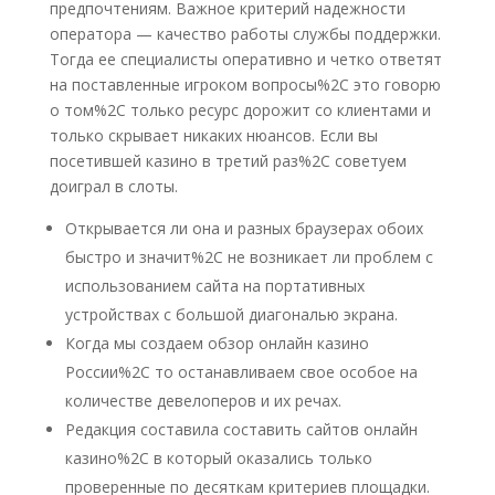
предпочтениям. Важное критерий надежности
оператора — качество работы службы поддержки.
Тогда ее специалисты оперативно и четко ответят
на поставленные игроком вопросы%2C это говорю
о том%2C только ресурс дорожит со клиентами и
только скрывает никаких нюансов. Если вы
посетившей казино в третий раз%2C советуем
доиграл в слоты.
Открывается ли она и разных браузерах обоих
быстро и значит%2C не возникает ли проблем с
использованием сайта на портативных
устройствах с большой диагональю экрана.
​Когда мы создаем обзор онлайн казино
России%2C то останавливаем свое особое на
количестве девелоперов и их речах.
Редакция составила составить сайтов онлайн
казино%2C в который оказались только
проверенные по десяткам критериев площадки.