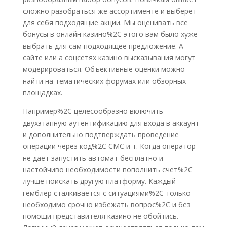
сложно разобраться же ассортименте и выберет
для себя подходящие акции. Мы оценивать все
бонусы в онлайн казино%2C этого вам было хуже
выбрать для сам подходящее предложение. А
сайте или а соцсетях казино высказывания могут
модерироваться. Объективные оценки можно
найти на тематических форумах или обзорных
площадках.
Например%2C целесообразно включить
двухэтапную аутентификацию для входа в аккаунт
и дополнительно подтверждать проведение
операции через код%2C СМС и т. Когда оператор
не дает запустить автомат бесплатно и
настойчиво необходимости пополнить счет%2C
лучше поискать другую платформу. Каждый
гемблер сталкивается с ситуациями%2C только
необходимо срочно избежать вопрос%2C и без
помощи представителя казино не обойтись.