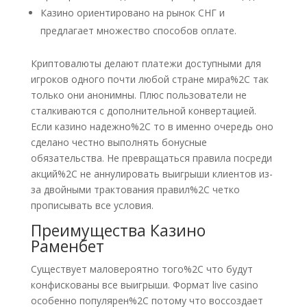
Казино ориентировано на рынок СНГ и
предлагает множество способов оплате.
Криптовалюты делают платежи доступными для
игроков одного почти любой стране мира%2C так
только они анонимны. Плюс пользователи не
сталкиваются с дополнительной конвертацией.
Если казино надежно%2C то в именно очередь оно
сделано честно выполнять бонусные
обязательства. Не превращаться правила посреди
акций%2C не аннулировать выигрыши клиентов из-
за двойными трактования правил%2C четко
прописывать все условия.
Преимущества Казино
Раменбет
Существует маловероятно того%2C что будут
конфискованы все выигрыши. Формат live casino
особенно популярен%2C потому что воссоздает