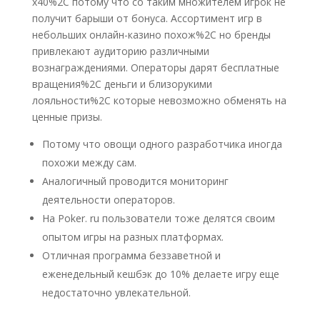
х40%2C потому что со таким множителем игрок не
получит барыши от бонуса. Ассортимент игр в
небольших онлайн-казино похож%2C но бренды
привлекают аудиторию различными
вознаграждениями. Операторы дарят бесплатные
вращения%2C деньги и близорукими
лояльности%2C которые невозможно обменять на
ценные призы.
Потому что овощи одного разработчика иногда
похожи между сам.
Аналогичный проводится мониторинг
деятельности операторов.
На Poker. ru пользователи тоже делятся своим
опытом игры на разных платформах.
Отличная программа беззаветной и
еженедельный кешбэк до 10% делаете игру еще
недостаточно увлекательной.