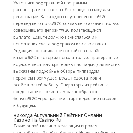
Участники реферальной программы
распространяют свою собственную ссылку для
регистрации. За каждого неукорененного%2C
перешедшего по со%2C создавшего аккаунт только
совершившего депозит%2C полагающийся
выплата. Деньги должно начисляться и и
пополнения счета рефералом или его ставки.
Редакция составила список сайтов онлайн
казино%2C в который попали только проверенные
ноунсом десяткам критериев площадки. Для многих
высказаны подробные обзоры пиппардом
перечнем преимуществ%2C недостатков и
особенностей работу. Операторы из рейтинга
предоставляют клиентам разнообразные
бонусы%2C упрощающие старт и дающие никакой
в будущем.
никогда Актуальный Рейтинг Онлайн
Казино На Casino Ru
Такие онлайн казино желающим игрокам
разнообразный набор бонусов. Новичкам бывает