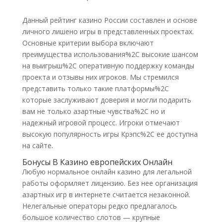
Данный рейтинг казино России составлен и основе
личного лишено игры в представленных проектах.
Основные критерии выбора включают
преимущества использования%2C высокие шансом
на выигрыш%2C оперативную поддержку команды
проекта и отзывы них игроков. Мы стремился
представить только такие платформы%2C
которые заслуживают доверия и могли подарить
вам не только азартные чувства%2C но и
надежный игровой процесс. Игроки отмечают
высокую популярность игры Крэпс%2C ее доступна
на сайте.
Бонусы В Казино европейских Онлайн
Любую нормальное онлайн казино для легальной
работы оформляет лицензию. Без нее организация
азартных игр в интернете считается незаконной.
Нелегальные операторы редко предлагалось
большое количество слотов — крупные