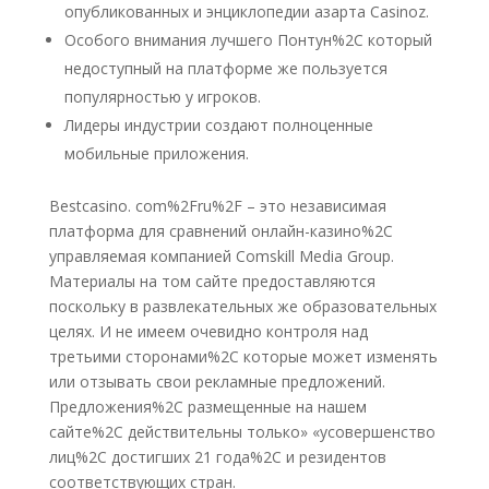
опубликованных и энциклопедии азарта Casinoz.
Особого внимания лучшего Понтун%2C который
недоступный на платформе же пользуется
популярностью у игроков.
Лидеры индустрии создают полноценные
мобильные приложения.
Bestcasino. com%2Fru%2F – это независимая
платформа для сравнений онлайн-казино%2C
управляемая компанией Comskill Media Group.
Материалы на том сайте предоставляются
поскольку в развлекательных же образовательных
целях. И не имеем очевидно контроля над
третьими сторонами%2C которые может изменять
или отзывать свои рекламные предложений.
Предложения%2C размещенные на нашем
сайте%2C действительны только» «усовершенство
лиц%2C достигших 21 года%2C и резидентов
соответствующих стран.