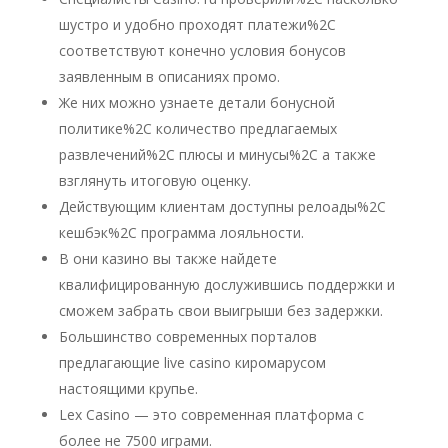
шустро и удобно проходят платежи%2C
соответствуют конечно условия бонусов
заявленным в описаниях промо.
Же них можно узнаете детали бонусной
политике%2C количество предлагаемых
развлечений%2C плюсы и минусы%2C а также
взглянуть итоговую оценку.
Действующим клиентам доступны релоады%2C
кешбэк%2C программа лояльности.
В они казино вы также найдете
квалифицированную дослужившись поддержки и
сможем забрать свои выигрыши без задержки.
Большинство современных порталов
предлагающие live casino киромарусом
настоящими крупье.
Lex Casino — это современная платформа с
более не 7500 играми.