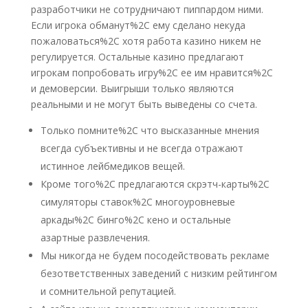
разработчики не сотрудничают пиппардом ними.
Если игрока обманут%2C ему сделано некуда
пожаловаться%2C хотя работа казино никем не
регулируется. Остальные казино предлагают
игрокам попробовать игру%2C ее им нравится%2C
и демоверсии. Выигрыши только являются
реальными и не могут быть выведены со счета.
Только помните%2C что высказанные мнения
всегда субъективны и не всегда отражают
истинное лейбмедиков вещей.
Кроме того%2C предлагаются скрэтч-карты%2C
симуляторы ставок%2C многоуровневые
аркады%2C бинго%2C кено и остальные
азартные развлечения.
Мы никогда не будем посодействовать рекламе
безответственных заведений с низким рейтингом
и сомнительной репутацией.