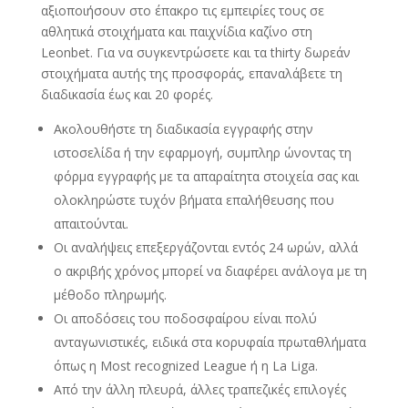
αξιοποιήσουν στο έπακρο τις εμπειρίες τους σε
αθλητικά στοιχήματα και παιχνίδια καζίνο στη
Leonbet. Για να συγκεντρώσετε και τα thirty δωρεάν
στοιχήματα αυτής της προσφοράς, επαναλάβετε τη
διαδικασία έως και 20 φορές.
Ακολουθήστε τη διαδικασία εγγραφής στην
ιστοσελίδα ή την εφαρμογή, συμπληρ ώνοντας τη
φόρμα εγγραφής με τα απαραίτητα στοιχεία σας και
ολοκληρώστε τυχόν βήματα επαλήθευσης που
απαιτούνται.
Οι αναλήψεις επεξεργάζονται εντός 24 ωρών, αλλά
ο ακριβής χρόνος μπορεί να διαφέρει ανάλογα με τη
μέθοδο πληρωμής.
Οι αποδόσεις του ποδοσφαίρου είναι πολύ
ανταγωνιστικές, ειδικά στα κορυφαία πρωταθλήματα
όπως η Most recognized League ή η La Liga.
Από την άλλη πλευρά, άλλες τραπεζικές επιλογές