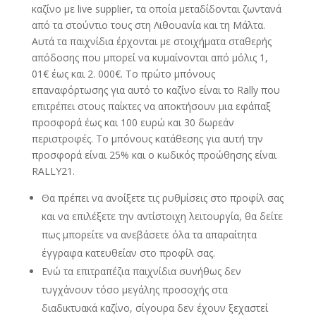
καζίνο με live supplier, τα οποία μεταδίδονται ζωντανά
από τα στούντιο τους στη Λιθουανία και τη Μάλτα.
Αυτά τα παιχνίδια έρχονται με στοιχήματα σταθερής
απόδοσης που μπορεί να κυμαίνονται από μόλις 1,
01€ έως και 2. 000€. Το πρώτο μπόνους
επαναφόρτωσης για αυτό το καζίνο είναι το Rally που
επιτρέπει στους παίκτες να αποκτήσουν μια εφάπαξ
προσφορά έως και 100 ευρώ και 30 δωρεάν
περιστροφές. Το μπόνους κατάθεσης για αυτή την
προσφορά είναι 25% και ο κωδικός προώθησης είναι
RALLY21.
Θα πρέπει να ανοίξετε τις ρυθμίσεις στο προφίλ σας
και να επιλέξετε την αντίστοιχη λειτουργία, θα δείτε
πως μπορείτε να ανεβάσετε όλα τα απαραίτητα
έγγραφα κατευθείαν στο προφίλ σας.
Ενώ τα επιτραπέζια παιχνίδια συνήθως δεν
τυγχάνουν τόσο μεγάλης προσοχής στα
διαδικτυακά καζίνο, σίγουρα δεν έχουν ξεχαστεί