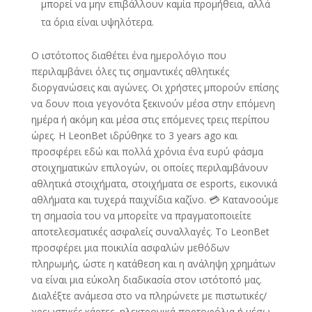
μπορεί να μην επιβάλλουν καμία προμήθεια, αλλά
τα όρια είναι υψηλότερα.
Ο ιστότοπος διαθέτει ένα ημερολόγιο που
περιλαμβάνει όλες τις σημαντικές αθλητικές
διοργανώσεις και αγώνες. Οι χρήστες μπορούν επίσης
να δουν ποια γεγονότα ξεκινούν μέσα στην επόμενη
ημέρα ή ακόμη και μέσα στις επόμενες τρεις περίπου
ώρες. Η LeonBet ιδρύθηκε το 3 years ago και
προσφέρει εδώ και πολλά χρόνια ένα ευρύ φάσμα
στοιχηματικών επιλογών, οι οποίες περιλαμβάνουν
αθλητικά στοιχήματα, στοιχήματα σε esports, εικονικά
αθλήματα και τυχερά παιχνίδια καζίνο. 💳 Κατανοούμε
τη σημασία του να μπορείτε να πραγματοποιείτε
αποτελεσματικές ασφαλείς συναλλαγές. Το LeonBet
προσφέρει μια ποικιλία ασφαλών μεθόδων
πληρωμής, ώστε η κατάθεση και η ανάληψη χρημάτων
να είναι μια εύκολη διαδικασία στον ιστότοπό μας.
Διαλέξτε ανάμεσα στο να πληρώνετε με πιστωτικές/
χρεωστικές κάρτες, ηλεκτρονικά πορτοφόλια ή μέσω