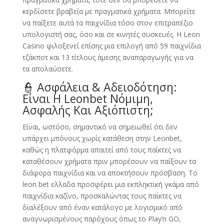
κερδίσετε βραβεία με πραγματικά χρήματα. Μπορείτε
να παίξετε αυτά τα παιχνίδια τόσο στον επιτραπέζιο
υπολογιστή σας, όσο και σε κινητές συσκευές. Η Leon
Casino φιλοξενεί επίσης μια επιλογή από 59 παιχνίδια
τζάκποτ και 13 τίτλους άμεσης αναπαραγωγής για να
τα απολαύσετε.
👮 Ασφάλεια & Αδειοδότηση:
Είναι Η Leonbet Νόμιμη,
Ασφαλής Και Αξιόπιστη;
Είναι, ωστόσο, σημαντικό να σημειωθεί ότι δεν
υπάρχει μπόνους χωρίς κατάθεση στην Leonbet,
καθώς η πλατφόρμα απαιτεί από τους παίκτες να
καταθέσουν χρήματα πριν μπορέσουν να παίξουν τα
διάφορα παιχνίδια και να αποκτήσουν πρόσβαση. Το
leon bet ελλαδα προσφέρει μια εκπληκτική γκάμα από
παιχνίδια καζίνο, προσκαλώντας τους παίκτες να
διαλέξουν από έναν κατάλογο με λογισμικό από
αναγνωρισμένους παρόχους όπως το Play’n GO,