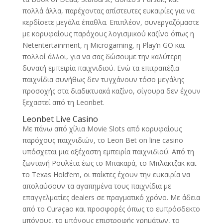
πολλά άλλα, παρέχοντας απίστευτες ευκαιρίες για να
κερδίσετε μεγάλα έπαθλα. Επιπλέον, συνεργαζόμαστε
με κορυφαίους παρόχους λογισμικού καζίνο όπως η
Netentertainment, η Microgaming, η Play’n GO και
πολλοί άλλοι, για να σας δώσουμε την καλύτερη
δυνατή εμπειρία παιχνιδιού. Ενώ τα επιτραπέζια
παιχνίδια συνήθως δεν τυγχάνουν τόσο μεγάλης
προσοχής στα διαδικτυακά καζίνο, σίγουρα δεν έχουν
ξεχαστεί από τη Leonbet.
Leonbet Live Casino
Με πάνω από χίλια Movie Slots από κορυφαίους
παρόχους παιχνιδιών, το Leon Bet on line casino
υπόσχεται μια αξέχαστη εμπειρία παιχνιδιού. Από τη
ζωντανή Ρουλέτα έως το Μπακαρά, το Μπλάκτζακ και
το Texas Hold’em, οι παίκτες έχουν την ευκαιρία να
απολαύσουν τα αγαπημένα τους παιχνίδια με
επαγγελματίες dealers σε πραγματικό χρόνο. Με άδεια
από το Curaçao και προσφορές όπως το ευπρόσδεκτο
μπόνους, το μπόνους επιστροφής χρημάτων, το