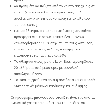
Αν προτιμάτε να παίξετε από το κινητό σας χωρίς να
κατεβάζετε και εγκαθιστάτε εφαρμογές, απλά
ανοίξτε τον browser σας και εισάγετε το URL του
leonbet. com. gr.
Για παράδειγμα, ο επίσημος ιστότοπος του καζίνο
προσφέρει στους νέους παίκτες ένα μπόνους
καλωσορίσματος 100% στην πρώτη τους κατάθεση,
ενώ στους τακτικούς πελάτες προσφέρεται
επιστροφή μετρητών έως και 30%.
Το αθλητικό στοίχημα της Leon Βets περιλαμβάνει
20 αθλήματα κατά μέσο όρο, με συνολική
αποπληρωμή 95%.
Τα βασικά ζητούμενα είναι η ασφάλεια και οι πολλές
διαφορετικές μέθοδοι κατάθεσης και ανάληψης.
Οι προσφορές μπόνους του LeonBet είναι ένα από τα
ελκυστικά χαρακτηριστικά αυτού του ιστότοπου.