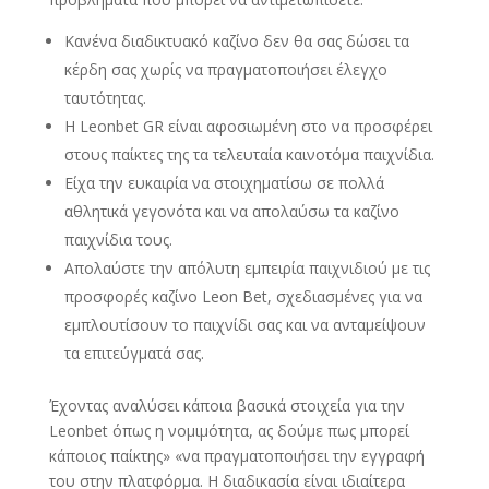
Κανένα διαδικτυακό καζίνο δεν θα σας δώσει τα
κέρδη σας χωρίς να πραγματοποιήσει έλεγχο
ταυτότητας.
Η Leonbet GR είναι αφοσιωμένη στο να προσφέρει
στους παίκτες της τα τελευταία καινοτόμα παιχνίδια.
Είχα την ευκαιρία να στοιχηματίσω σε πολλά
αθλητικά γεγονότα και να απολαύσω τα καζίνο
παιχνίδια τους.
Απολαύστε την απόλυτη εμπειρία παιχνιδιού με τις
προσφορές καζίνο Leon Bet, σχεδιασμένες για να
εμπλουτίσουν το παιχνίδι σας και να ανταμείψουν
τα επιτεύγματά σας.
Έχοντας αναλύσει κάποια βασικά στοιχεία για την
Leonbet όπως η νομιμότητα, ας δούμε πως μπορεί
κάποιος παίκτης» «να πραγματοποιήσει την εγγραφή
του στην πλατφόρμα. Η διαδικασία είναι ιδιαίτερα