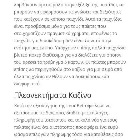
λαμβάνουν άμεσο ρόλο στην εξέλιξη της παρτίδας και
μπορούν να εφαρμόσουν τις γνώσεις και δεξιότητες
που κατέχουν σε κάποιο παιχνίδι. Αυτά τα παιχνίδια
είναι προσβάσιμα μόνο για τους παίκτες που
στοιχηματίζουν πραγματικά χρήματα, επομένως το
παιχνίδι για διασκέδαση δεν είναι δυνατό στην
ενότητα μας casino. Υπάρχουν επίσης πολλά παιχνίδια
βίντεο πόκερ διαθέσιμα για να διαλέξετε για όποιον
του αρέσει το τράβηγμα 5 καρτών. Οι παίκτες μπορούν
επίσης να περιηγηθούν στο καζίνο για μια σειρά από
άλλα παιχνίδια αν θέλουν να δοκιμάσουν κάτι
διαφορετικό.
Πλεονεκτήματα Καζίνο
Κατά την αξιολόγηση της LeonBet οφείλαμε να
εξετάσουμε τις διάφορες διαθέσιμες επιλογές
πληρωμής του ιστότοπου και τα καλά νέα για τους
πελάτες είναι ότι ο ιστότοπος προσφέρει ένα ευρύ
φάσμα επιλογών πληρωμής τόσο για καταθέσεις όσο