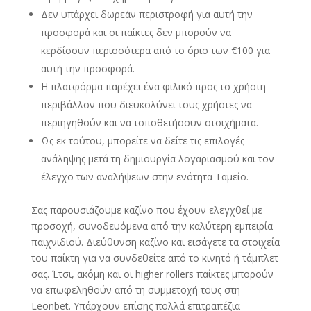
Δεν υπάρχει δωρεάν περιστροφή για αυτή την
προσφορά και οι παίκτες δεν μπορούν να
κερδίσουν περισσότερα από το όριο των €100 για
αυτή την προσφορά.
Η πλατφόρμα παρέχει ένα φιλικό προς το χρήστη
περιβάλλον που διευκολύνει τους χρήστες να
περιηγηθούν και να τοποθετήσουν στοιχήματα.
Ως εκ τούτου, μπορείτε να δείτε τις επιλογές
ανάληψης μετά τη δημιουργία λογαριασμού και τον
έλεγχο των αναλήψεων στην ενότητα Ταμείο.
Σας παρουσιάζουμε καζίνο που έχουν ελεγχθεί με
προσοχή, συνοδευόμενα από την καλύτερη εμπειρία
παιχνιδιού. Διεύθυνση καζίνο και εισάγετε τα στοιχεία
του παίκτη για να συνδεθείτε από το κινητό ή τάμπλετ
σας. Έτσι, ακόμη και οι higher rollers παίκτες μπορούν
να επωφεληθούν από τη συμμετοχή τους στη
Leonbet. Υπάρχουν επίσης πολλά επιτραπέζια