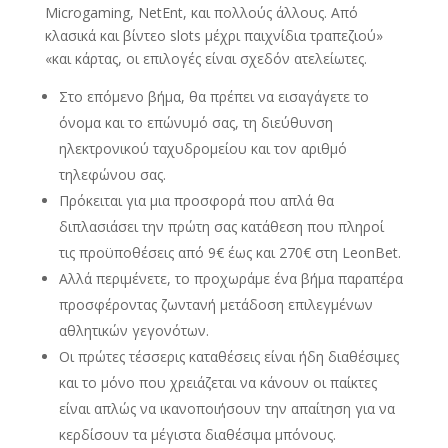
Microgaming, NetEnt, και πολλούς άλλους. Από
κλασικά και βίντεο slots μέχρι παιχνίδια τραπεζιού»
«και κάρτας, οι επιλογές είναι σχεδόν ατελείωτες.
Στο επόμενο βήμα, θα πρέπει να εισαγάγετε το
όνομα και το επώνυμό σας, τη διεύθυνση
ηλεκτρονικού ταχυδρομείου και τον αριθμό
τηλεφώνου σας.
Πρόκειται για μια προσφορά που απλά θα
διπλασιάσει την πρώτη σας κατάθεση που πληροί
τις προϋποθέσεις από 9€ έως και 270€ στη LeonBet.
Αλλά περιμένετε, το προχωράμε ένα βήμα παραπέρα
προσφέροντας ζωντανή μετάδοση επιλεγμένων
αθλητικών γεγονότων.
Οι πρώτες τέσσερις καταθέσεις είναι ήδη διαθέσιμες
και το μόνο που χρειάζεται να κάνουν οι παίκτες
είναι απλώς να ικανοποιήσουν την απαίτηση για να
κερδίσουν τα μέγιστα διαθέσιμα μπόνους.