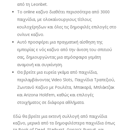
από τη Leonbet.
Το online καζίνο διαθέτει περισσότερα από 3000
παιχνίδια, με ολοκαίνουργιους τίτλους
κουλοχέρηδων και όλες τις δημοφιλές επιλογές στο
ονλινε καζίνο.
Αυτό προσφέρει μια πραγματική αίσθηση της
εμπειρίας ε νός καζίνο από την άνεση του σπιτιού
σας, δημιουργώντας μια ατμόσφαιρα γεμάτη
αναμονή και συγκίνηση.
Θα βρείτε μια ευρεία γκάμα από παιχνίδια,
περιλαμβάνοντας Video Slots, Παιχνίδια Τραπεζιού,
Ζωντανό Καζίνο με Ρουλέτα, Μπακαρά, Μπλάκτζακ
και Arizona Hold’em, καθώς και επιλογές
στοιχήματος σε διάφορα αθλήματα.
Εδώ θα βρείτε μια εκτενή συλλογή από παιχνίδια
καζίνο, μερικά από τα δημοφιλέστερα παιχνίδια όπως
τα Book of Dead, Starburst, Gonzo’s Pursuit, και