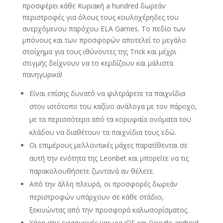
προσφέρει κάθε Κυριακή a hundred δωρεάν
περιστροφές για όλους τους κουλοχέρηδες του
ανερχόμενου παρόχου ELA Games. Το πεδίο των
μπόνους και των προσφορών αποτελεί το μεγάλο
στοίχημα για τους ιθύνοντες της Trick και μέχρι
στιγμής δείχνουν να το κερδίζουν και μάλιστα
πανηγυρικά!
Είναι επίσης δυνατό να φιλτράρετε τα παιχνίδια
στον ιστότοπο του καζίνο ανάλογα με τον πάροχο,
με τα περισσότερα από τα κορυφαία ονόματα του
κλάδου να διαθέτουν τα παιχνίδια τους εδώ.
Οι επιμέρους μελλοντικές μάχες παρατίθενται σε
αυτή την ενότητα της Leonbet και μπορείτε να τις
παρακολουθήσετε ζωντανά αν θέλετε.
Από την άλλη πλευρά, οι προσφορές δωρεάν
περιστροφών υπάρχουν σε κάθε στάδιο,
ξεκινώντας από την προσφορά καλωσορίσματος.
Χάρη στις εφαρμογές μας για iOS και Google android,