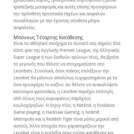
τραπεζικής μεταφοράς και αυτές επίσης προσφέρουν
την πρόσθετη προστασία ταχέων και ασφαλών
συναλλαγών με την έχοντας σύνθετα μέτρα
ασφαλείας.
Μπόνους Τέταρτης Κατάθεσης
Είναι το αθλητικό στοίχημα το δυνατό σας σημείο; Είτε
είστε φαν της Αγγλικής Premier League, της Ελληνικής
Super League ή των διεθνών αγώνων τένις, θα βρείτε
το γεγονός που θέλετε να στοιχηματίσετε στο
LeonBets. Συνολικά, όσοι παίκτες επιλέξουν την
Leonbet θα μείνουν απολύτως ευχαριστημένοι με τα
όσα προσφέρει το καζίνο. Αν θέλετε να ανακαλύψετε
καινούρια φρουτάκια, η Leonbet περιέχει επιλογές
από όλους τους κορυφαίους παρόχους
κουλοχέρηδων. Η Enjoy n’Go, η NetEnd, η Evolution
Game playing, η Hacksaw Gaming, η Nolimit
Metropolis και η Reddish Tiger είναι μόλις μερικοί από
αυτούς. Άλλα στοιχεία που χαρακτηρίζουν την
Leonbet είναι η ευελιξία στον τρόπο κατάθεσης και