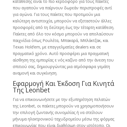
κατάθεσης είναι το πιο κερδοφόρο για τους παίκτες
που αγαπούν να παίρνουν δωρεάν περιστροφές αντί
για αγώνα. Για τους παίκτες που προτιμούν μια
καλύτερη αντιστοιχία, μπορούν να εξεταστούν άλλες
προσφορές από τη δεύτερη έως την τέταρτη κατάθεση.
Παίκτες από όλο τον κόσμο μπορούν να απολαύσουν
παιχνίδια όπως Ρουλέτα, Μπακαρά, Μπλάκτζακ, και
Texas Hold’em, με επαγγελματίες dealers και σε
πραγματικό χρόνο. Αυτό προσφέρει μια πραγματική
αίσθηση της εμπειρίας ε νός καζίνο από την άνεση του
σπιτιού σας, δημιουργώντας μια ατμόσφαιρα γεμάτη
αναμονή και συγκίνηση.
Εφαρμογή Και Έκδοση Για Κινητά
Της Leonbet
Για να επικοινωνήσετε με την εξυπηρέτηση πελατών
της Leonbet, οι παίκτες μπορούν να χρησιμοποιήσουν
την επιλογή ζωντανής συνομιλίας ή να στείλουν
μήνυμα ηλεκτρονικού ταχυδρομείου μέσω της φόρμας
επικοινωνίας που είναι διαθέσιμη στον ιστότοπο. Οι