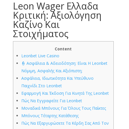
Leon Wager Ελλαδα
Κριτική: Αξιολόγηση
Καζίνο Και
Στοιχήματος
Content
Leonbet Live Casino
👮 Ασφάλεια & Αδειοδότηση: Είναι Η Leonbet
Νόμιμη, Ασφαλής Και Αξιόπιστη;
Ασφάλεια, Ιδιωτικότητα Και Υπεύθυνο
Παιχνίδι Στο Leonbet
Εφαρμογή Και Έκδοση Για Κινητά Της Leonbet
Πώς Να Εγγραφείτε Για Leonbet
Μοναδικά Μπόνους Για Όλους Τους Παίκτες
Μπόνους Τέταρτης Κατάθεσης
Πώς Να Εξαργυρώσετε Τα Κέρδη Σας Από Τον