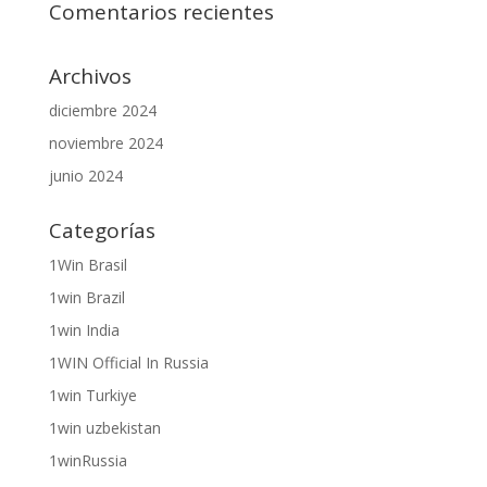
Comentarios recientes
Archivos
diciembre 2024
noviembre 2024
junio 2024
Categorías
1Win Brasil
1win Brazil
1win India
1WIN Official In Russia
1win Turkiye
1win uzbekistan
1winRussia