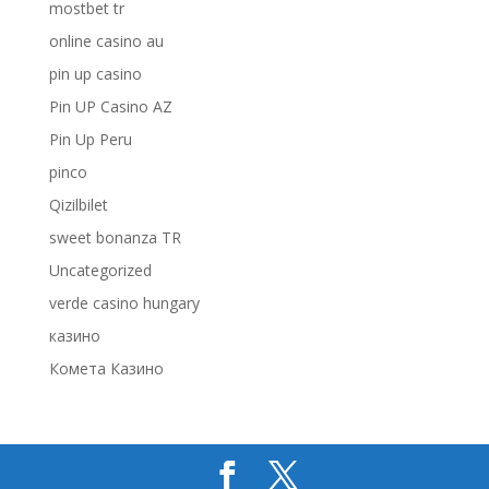
mostbet tr
online casino au
pin up casino
Pin UP Casino AZ
Pin Up Peru
pinco
Qizilbilet
sweet bonanza TR
Uncategorized
verde casino hungary
казино
Комета Казино