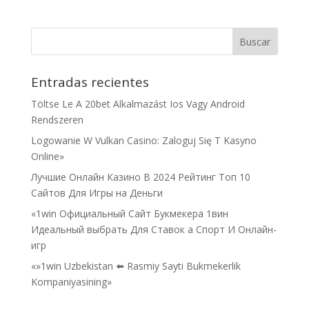
Entradas recientes
Töltse Le A 20bet Alkalmazást Ios Vagy Android
Rendszeren
Logowanie W Vulkan Casino: Zaloguj Się T Kasyno
Online»
Лучшие Онлайн Казино В 2024 Рейтинг Топ 10
Сайтов Для Игры на Деньги
«1win Официальный Сайт Букмекера 1вин
Идеальный выбрать Для Ставок а Спорт И Онлайн-
игр
«»1win Uzbekistan ⬅️ Rasmiy Sayti Bukmekerlik
Kompaniyasining»