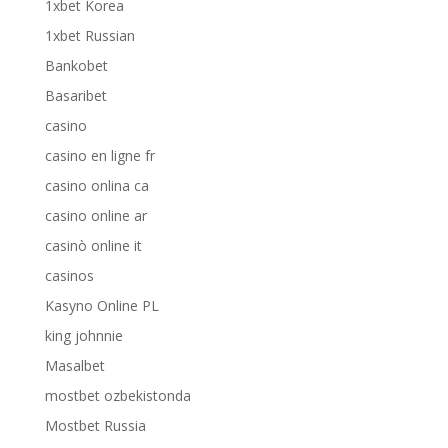
1xbet Korea
1xbet Russian
Bankobet
Basaribet
casino
casino en ligne fr
casino onlina ca
casino online ar
casinò online it
casinos
Kasyno Online PL
king johnnie
Masalbet
mostbet ozbekistonda
Mostbet Russia